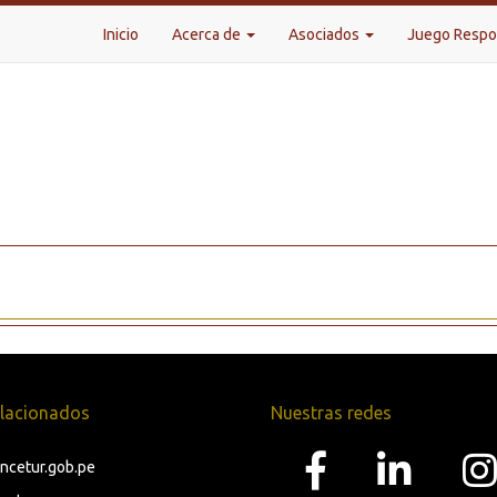
Inicio
Acerca de
Asociados
Juego Resp
relacionados
Nuestras redes
cetur.gob.pe